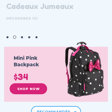
Cadeaux Jumeaux
DÉCOUVREZ ICI
2
1
3
4
5
Mini Pink
Backpack
$34
SHOP NOW
RECOMMANDÉS