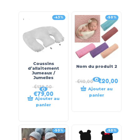
-43%
-50%
Coussins
Nom du produit 2
d’allaitement
Jumeaux /
Jumelles
€
20,00
€
40,00
€
139,00
Ajouter au
€
79,00
panier
Ajouter au
panier
-50%
-50%